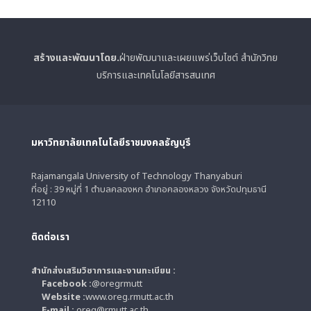
สร้างและพัฒนาโดย.
ฝ่ายพัฒนาและเผยแพร่เว็บไซต์ สำนักวิทย
บริการและเทคโนโลยีสารสนเทศ
มหาวิทยาลัยเทคโนโลยีราชมงคลธัญบุรี
Rajamangala University of Technology Thanyaburi
ที่อยู่ : 39 หมู่ที่ 1 ตำบลคลองหก อำเภอคลองหลวง จังหวัดปทุมธานี
12110
ติดต่อเรา
สำนักส่งเสริมวิชาการและงานทะเบียน :
Facebook :
@oregrmutt
Website :
www.oreg.rmutt.ac.th
E-mail :
oreg@rmutt.ac.th