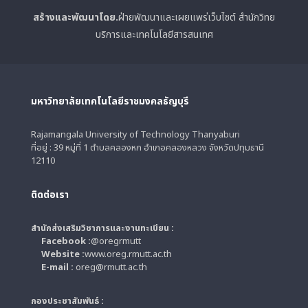
สร้างและพัฒนาโดย.
ฝ่ายพัฒนาและเผยแพร่เว็บไซต์ สำนักวิทย
บริการและเทคโนโลยีสารสนเทศ
มหาวิทยาลัยเทคโนโลยีราชมงคลธัญบุรี
Rajamangala University of Technology Thanyaburi
ที่อยู่ : 39 หมู่ที่ 1 ตำบลคลองหก อำเภอคลองหลวง จังหวัดปทุมธานี
12110
ติดต่อเรา
สำนักส่งเสริมวิชาการและงานทะเบียน :
Facebook :
@oregrmutt
Website :
www.oreg.rmutt.ac.th
E-mail :
oreg@rmutt.ac.th
กองประชาสัมพันธ์ :