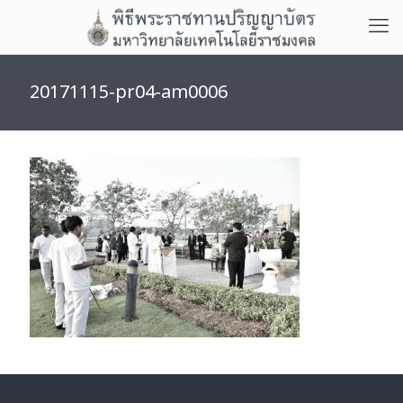
20171115-pr04-am0006