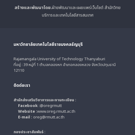
สร้างและพัฒนาโดย.
ฝ่ายพัฒนาและเผยแพร่เว็บไซต์ สำนักวิทย
บริการและเทคโนโลยีสารสนเทศ
มหาวิทยาลัยเทคโนโลยีราชมงคลธัญบุรี
Rajamangala University of Technology Thanyaburi
ที่อยู่ : 39 หมู่ที่ 1 ตำบลคลองหก อำเภอคลองหลวง จังหวัดปทุมธานี
12110
ติดต่อเรา
สำนักส่งเสริมวิชาการและงานทะเบียน :
Facebook :
@oregrmutt
Website :
www.oreg.rmutt.ac.th
E-mail :
oreg@rmutt.ac.th
กองประชาสัมพันธ์ :