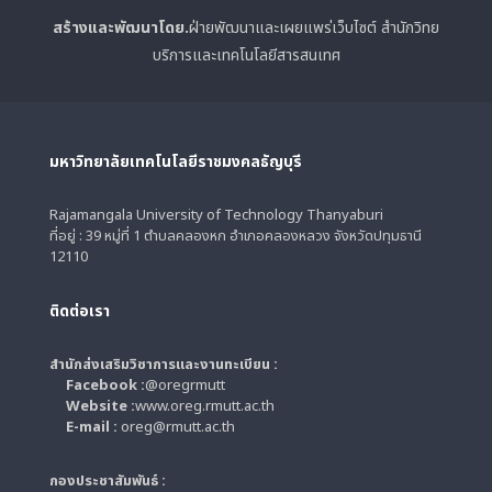
สร้างและพัฒนาโดย.
ฝ่ายพัฒนาและเผยแพร่เว็บไซต์ สำนักวิทย
บริการและเทคโนโลยีสารสนเทศ
มหาวิทยาลัยเทคโนโลยีราชมงคลธัญบุรี
Rajamangala University of Technology Thanyaburi
ที่อยู่ : 39 หมู่ที่ 1 ตำบลคลองหก อำเภอคลองหลวง จังหวัดปทุมธานี
12110
ติดต่อเรา
สำนักส่งเสริมวิชาการและงานทะเบียน :
Facebook :
@oregrmutt
Website :
www.oreg.rmutt.ac.th
E-mail :
oreg@rmutt.ac.th
กองประชาสัมพันธ์ :