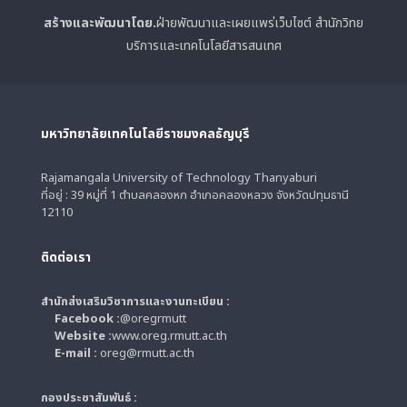
สร้างและพัฒนาโดย.
ฝ่ายพัฒนาและเผยแพร่เว็บไซต์ สำนักวิทย
บริการและเทคโนโลยีสารสนเทศ
มหาวิทยาลัยเทคโนโลยีราชมงคลธัญบุรี
Rajamangala University of Technology Thanyaburi
ที่อยู่ : 39 หมู่ที่ 1 ตำบลคลองหก อำเภอคลองหลวง จังหวัดปทุมธานี
12110
ติดต่อเรา
สำนักส่งเสริมวิชาการและงานทะเบียน :
Facebook :
@oregrmutt
Website :
www.oreg.rmutt.ac.th
E-mail :
oreg@rmutt.ac.th
กองประชาสัมพันธ์ :