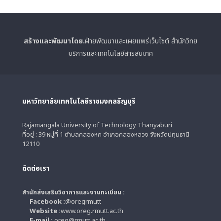
สร้างและพัฒนาโดย.
ฝ่ายพัฒนาและเผยแพร่เว็บไซต์ สำนักวิทย
บริการและเทคโนโลยีสารสนเทศ
มหาวิทยาลัยเทคโนโลยีราชมงคลธัญบุรี
Rajamangala University of Technology Thanyaburi
ที่อยู่ : 39 หมู่ที่ 1 ตำบลคลองหก อำเภอคลองหลวง จังหวัดปทุมธานี
12110
ติดต่อเรา
สำนักส่งเสริมวิชาการและงานทะเบียน :
Facebook :
@oregrmutt
Website :
www.oreg.rmutt.ac.th
E-mail :
oreg@rmutt.ac.th