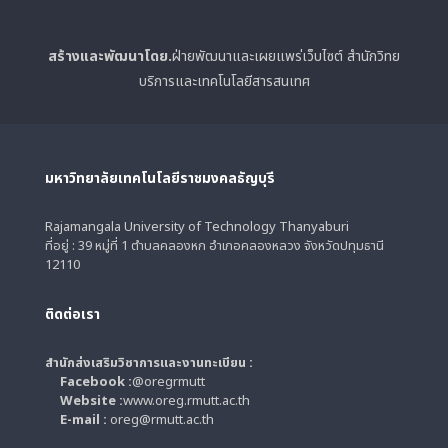
สร้างและพัฒนาโดย.
ฝ่ายพัฒนาและเผยแพร่เว็บไซต์ สำนักวิทย
บริการและเทคโนโลยีสารสนเทศ
มหาวิทยาลัยเทคโนโลยีราชมงคลธัญบุรี
Rajamangala University of Technology Thanyaburi
ที่อยู่ : 39 หมู่ที่ 1 ตำบลคลองหก อำเภอคลองหลวง จังหวัดปทุมธานี
12110
ติดต่อเรา
สำนักส่งเสริมวิชาการและงานทะเบียน :
Facebook :
@oregrmutt
Website :
www.oreg.rmutt.ac.th
E-mail :
oreg@rmutt.ac.th