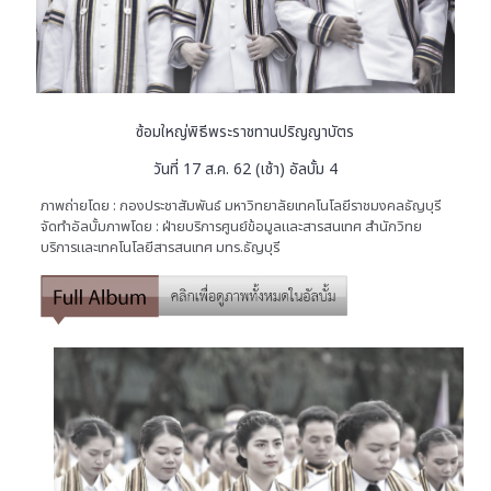
ซ้อมใหญ่พิธีพระราชทานปริญญาบัตร
วันที่ 17 ส.ค. 62 (เช้า) อัลบั้ม 4
ภาพถ่ายโดย : กองประชาสัมพันธ์ มหาวิทยาลัยเทคโนโลยีราชมงคลธัญบุรี
จัดทำอัลบั้มภาพโดย : ฝ่ายบริการศูนย์ข้อมูลและสารสนเทศ สำนักวิทย
บริการและเทคโนโลยีสารสนเทศ มทร.ธัญบุรี