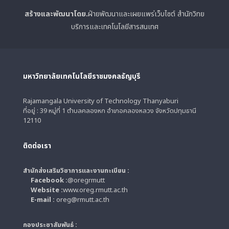
สร้างและพัฒนาโดย.
ฝ่ายพัฒนาและเผยแพร่เว็บไซต์ สำนักวิทย
บริการและเทคโนโลยีสารสนเทศ
มหาวิทยาลัยเทคโนโลยีราชมงคลธัญบุรี
Rajamangala University of Technology Thanyaburi
ที่อยู่ : 39 หมู่ที่ 1 ตำบลคลองหก อำเภอคลองหลวง จังหวัดปทุมธานี
12110
ติดต่อเรา
สำนักส่งเสริมวิชาการและงานทะเบียน :
Facebook :
@oregrmutt
Website :
www.oreg.rmutt.ac.th
E-mail :
oreg@rmutt.ac.th
กองประชาสัมพันธ์ :