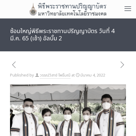
ซ้อมใหญ่พิธีพระราชทานปริญญาบัตร วันที่ 4
มี.ค. 65 (เช้า) อัลบั้ม 2
Published by
วรรณ์วิสาข์ โพธิ์มณี
at
มีนาคม 4, 2022