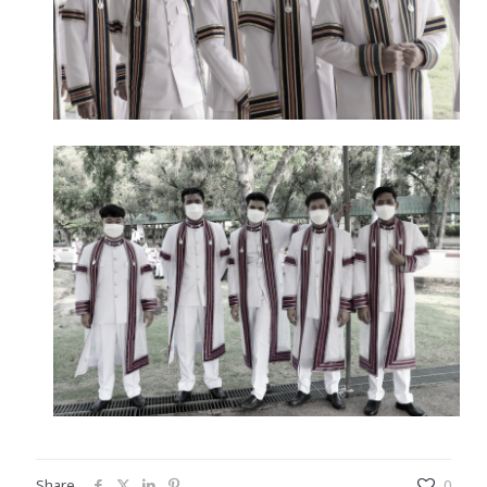
Share
0