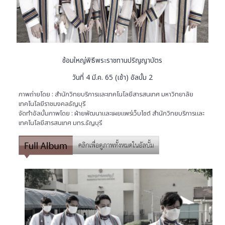
ซ้อมใหญ่พิธีพระราชทานปริญญาบัตร
วันที่ 4 มี.ค. 65 (เช้า) อัลบั้ม 2
ภาพถ่ายโดย : สำนักวิทยบริการและเทคโนโลยีสารสนเทศ มหาวิทยาลัย
เทคโนโลยีราชมงคลธัญบุรี
จัดทำอัลบั้มภาพโดย : ฝ่ายพัฒนาและเผยแพร่เว็บไซต์ สำนักวิทยบริการและ
เทคโนโลยีสารสนเทศ มทร.ธัญบุรี