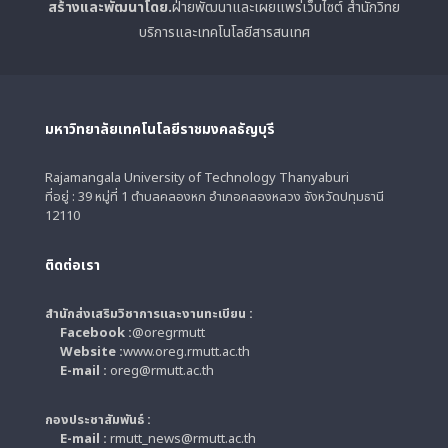
สร้างและพัฒนาโดย.
ฝ่ายพัฒนาและเผยแพร่เว็บไซต์ สำนักวิทย
บริการและเทคโนโลยีสารสนเทศ
มหาวิทยาลัยเทคโนโลยีราชมงคลธัญบุรี
Rajamangala University of Technology Thanyaburi
ที่อยู่ : 39 หมู่ที่ 1 ตำบลคลองหก อำเภอคลองหลวง จังหวัดปทุมธานี
12110
ติดต่อเรา
สำนักส่งเสริมวิชาการและงานทะเบียน :
Facebook :
@oregrmutt
Website :
www.oreg.rmutt.ac.th
E-mail :
oreg@rmutt.ac.th
กองประชาสัมพันธ์ :
E-mail :
rmutt_news@rmutt.ac.th