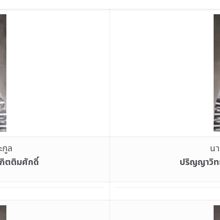
ะกูล
นา
ตติมศักดิ์
ปริญญาวิทย