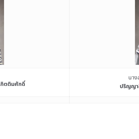
นางส
ิตติมศักดิ์
ปริญญาศ