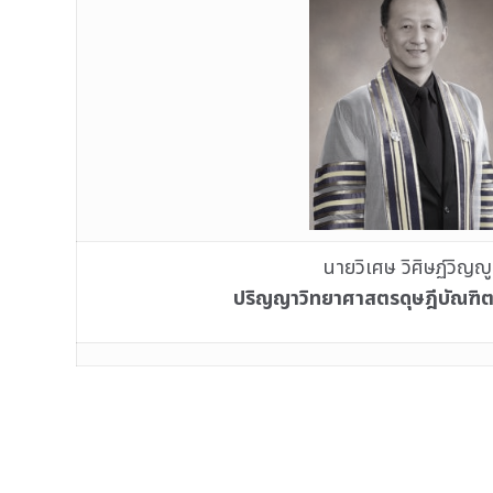
นายวิเศษ วิศิษฏ์วิญญู
ปริญญาวิทยาศาสตรดุษฎีบัณฑิตก