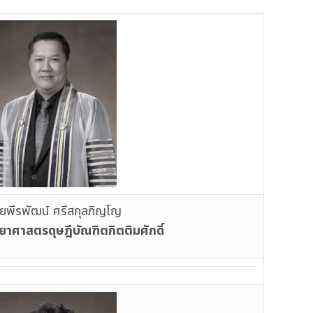
ยพีรพัฒน์ ศรีสกุลภิญโญ
าศาสตรดุษฎีบัณฑิตกิตติมศักดิ์