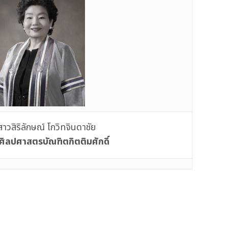
าวสิริลักษณ์ โกวิทจินดาชัย
ิลปศาสตรบัณฑิตกิตติมศักดิ์