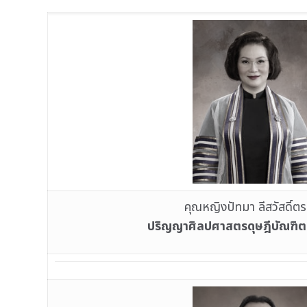
คุณหญิงปัทมา ลีสวัสดิ์ตร
ปริญญาศิลปศาสตรดุษฎีบัณฑิตกิ