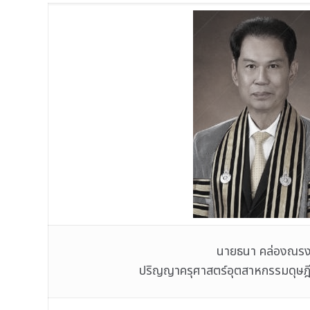
นายธนา คล่องณรง
ปริญญาครุศาสตร์อุตสาหกรรมดุษฎีบ