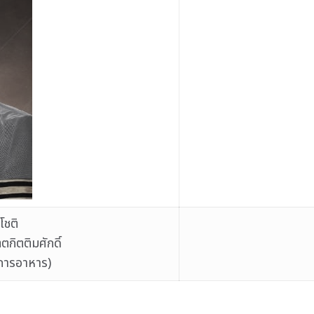
โชติ
ิตติมศักดิ์
การอาหาร)