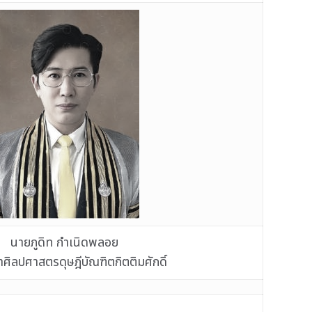
นายภูดิท กำเนิดพลอย
ิลปศาสตรดุษฎีบัณฑิตกิตติมศักดิ์