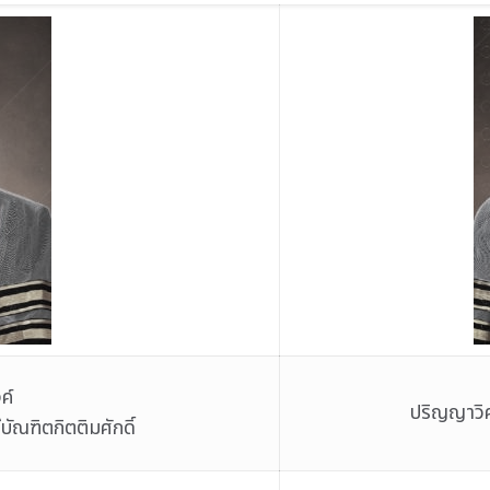
ค์
ปริญญาวิศ
ัณฑิตกิตติมศักดิ์