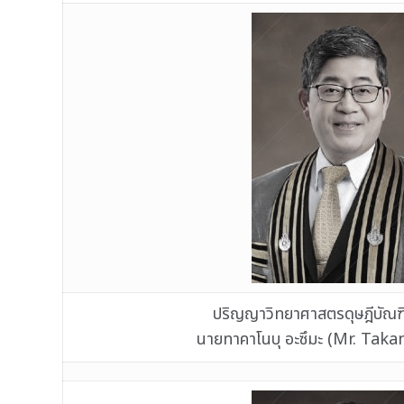
ปริญญาวิทยาศาสตรดุษฎีบัณฑิต
นายทาคาโนบุ อะซึมะ (Mr. Ta