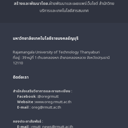
สร้างและพัฒนาโดย.
ฝ่ายพัฒนาและเผยแพร่เว็บไซต์ สำนักวิทย
บริการและเทคโนโลยีสารสนเทศ
มหาวิทยาลัยเทคโนโลยีราชมงคลธัญบุรี
Rajamangala University of Technology Thanyaburi
ที่อยู่ : 39 หมู่ที่ 1 ตำบลคลองหก อำเภอคลองหลวง จังหวัดปทุมธานี
12110
ติดต่อเรา
สำนักส่งเสริมวิชาการและงานทะเบียน :
Facebook :
@oregrmutt
Website :
www.oreg.rmutt.ac.th
E-mail :
oreg@rmutt.ac.th
กองประชาสัมพันธ์ :
E-mail :
rmutt_news@rmutt.ac.th