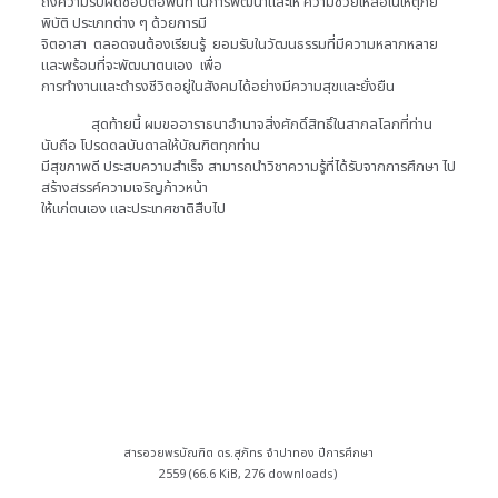
ถึงความรับผิดชอบต่อพื้นที่ ในการพัฒนาและให้ ความช่วยเหลือในเหตุภัย
พิบัติ ประเภทต่าง ๆ ด้วยการมี
จิตอาสา ตลอดจนต้องเรียนรู้ ยอมรับในวัฒนธรรมที่มีความหลากหลาย
และพร้อมที่จะพัฒนาตนเอง เพื่อ
การทำงานและดำรงชีวิตอยู่ในสังคมได้อย่างมีความสุขและยั่งยืน
สุดท้ายนี้ ผมขออาราธนาอำนาจสิ่งศักดิ์สิทธิ์ในสากลโลกที่ท่าน
นับถือ โปรดดลบันดาลให้บัณฑิตทุกท่าน
มีสุขภาพดี ประสบความสำเร็จ สามารถนำวิชาความรู้ที่ได้รับจากการศึกษา ไป
สร้างสรรค์ความเจริญก้าวหน้า
ให้แก่ตนเอง และประเทศชาติสืบไป
สารอวยพรบัณฑิต ดร.สุภัทร จำปาทอง ปีการศึกษา
2559 (66.6 KiB, 276 downloads)