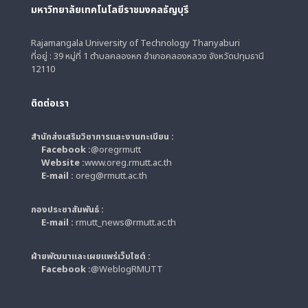
มหาวิทยาลัยเทคโนโลยีราชมงคลธัญบุรี
Rajamangala University of Technology Thanyaburi
ที่อยู่ : 39 หมู่ที่ 1 ตำบลคลองหก อำเภอคลองหลวง จังหวัดปทุมธานี
12110
ติดต่อเรา
สำนักส่งเสริมวิชาการและงานทะเบียน :
Facebook :
@oregrmutt
Website :
www.oreg.rmutt.ac.th
E-mail :
oreg@rmutt.ac.th
กองประชาสัมพันธ์ :
E-mail :
rmutt_news@rmutt.ac.th
ฝ่ายพัฒนาและเผยแพร่เว็บไซต์ :
Facebook :
@WeblogRMUTT