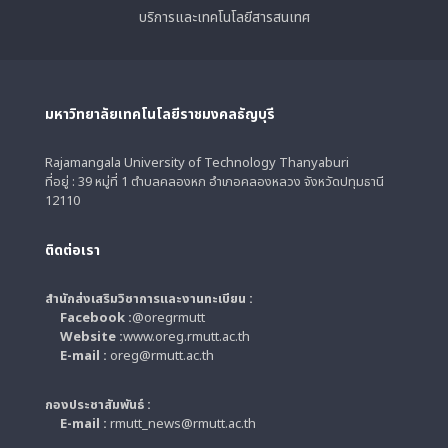
บริการและเทคโนโลยีสารสนเทศ
มหาวิทยาลัยเทคโนโลยีราชมงคลธัญบุรี
Rajamangala University of Technology Thanyaburi
ที่อยู่ : 39 หมู่ที่ 1 ตำบลคลองหก อำเภอคลองหลวง จังหวัดปทุมธานี
12110
ติดต่อเรา
สำนักส่งเสริมวิชาการและงานทะเบียน :
Facebook :
@oregrmutt
Website :
www.oreg.rmutt.ac.th
E-mail :
oreg@rmutt.ac.th
กองประชาสัมพันธ์ :
E-mail :
rmutt_news@rmutt.ac.th