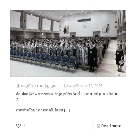
เบญสิร์ยา ปานปุญญเดช
at
พฤศจิกายน 12, 2025
ซ้อมใหญ่พิธีพระราชทานปริญญาบัตร วันที่ 11 พ.ย. 68 (บ่าย) อัลบั้ม
2
ภาพถ่ายโดย : คณะเทคโนโลยีส
[…]
1
Read more