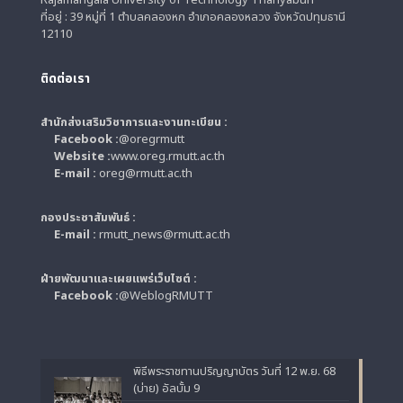
Rajamangala University of Technology Thanyaburi
ที่อยู่ : 39 หมู่ที่ 1 ตำบลคลองหก อำเภอคลองหลวง จังหวัดปทุมธานี
12110
ติดต่อเรา
สำนักส่งเสริมวิชาการและงานทะเบียน :
Facebook :
@oregrmutt
Website :
www.oreg.rmutt.ac.th
E-mail :
oreg@rmutt.ac.th
กองประชาสัมพันธ์ :
E-mail :
rmutt_news@rmutt.ac.th
ฝ่ายพัฒนาและเผยแพร่เว็บไซต์ :
Facebook :
@WeblogRMUTT
พิธีพระราชทานปริญญาบัตร วันที่ 12 พ.ย. 68
(บ่าย) อัลบั้ม 9