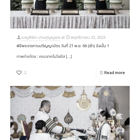
เบญสิร์ยา ปานปุญญเดช
at
พฤศจิกายน 23, 2023
พิธีพระราชทานปริญญาบัตร วันที่ 21 พ.ย. 66 (เช้า) อัลบั้ม 1
ภาพถ่ายโดย : คณะเทคโนโลยีส
[…]
2
Read more