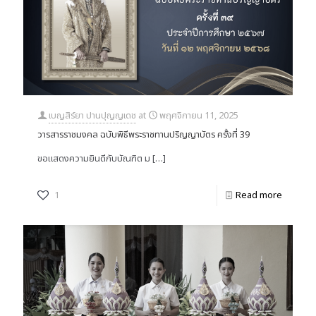
เบญสิร์ยา ปานปุญญเดช
at
พฤศจิกายน 11, 2025
วารสารราชมงคล ฉบับพิธีพระราชทานปริญญาบัตร ครั้งที่ 39
ขอแสดงความยินดีกับบัณฑิต ม
[…]
1
Read more