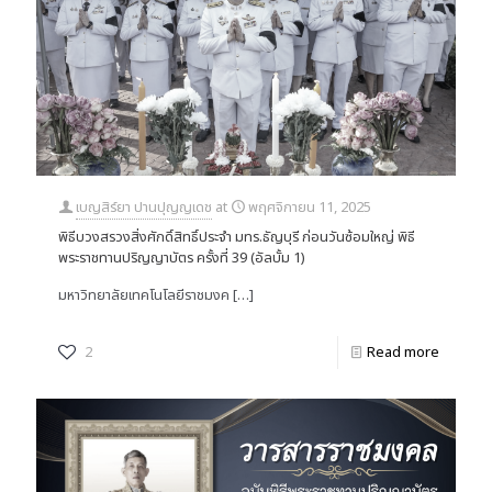
เบญสิร์ยา ปานปุญญเดช
at
พฤศจิกายน 11, 2025
พิธีบวงสรวงสิ่งศักดิ์สิทธิ์ประจำ มทร.ธัญบุรี ก่อนวันซ้อมใหญ่ พิธี
พระราชทานปริญญาบัตร ครั้งที่ 39 (อัลบั้ม 1)
มหาวิทยาลัยเทคโนโลยีราชมงค
[…]
2
Read more