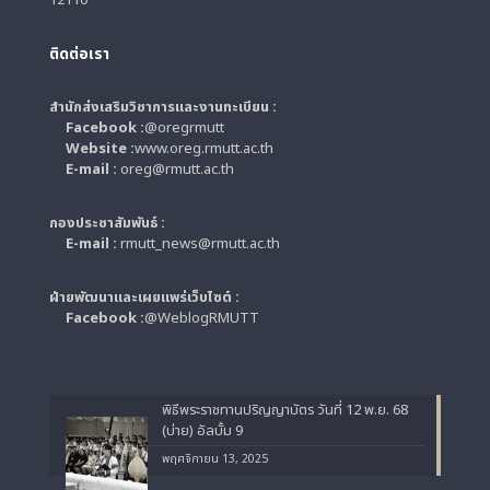
12110
ติดต่อเรา
สำนักส่งเสริมวิชาการและงานทะเบียน :
Facebook :
@oregrmutt
Website :
www.oreg.rmutt.ac.th
E-mail :
oreg@rmutt.ac.th
กองประชาสัมพันธ์ :
E-mail :
rmutt_news@rmutt.ac.th
ฝ่ายพัฒนาและเผยแพร่เว็บไซต์ :
Facebook :
@WeblogRMUTT
พิธีพระราชทานปริญญาบัตร วันที่ 12 พ.ย. 68
(บ่าย) อัลบั้ม 9
พฤศจิกายน 13, 2025