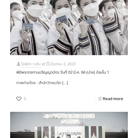
โยษิตา วะลับ
at
มีนาคม 2, 2023
พิธีพระราชทานปริญญาบัตร วันที่ 02 มี.ค. 66 (บ่าย) อัลบั้ม 1
ภาพถ่ายโดย : สำนักวิทยบริก
[…]
0
Read more