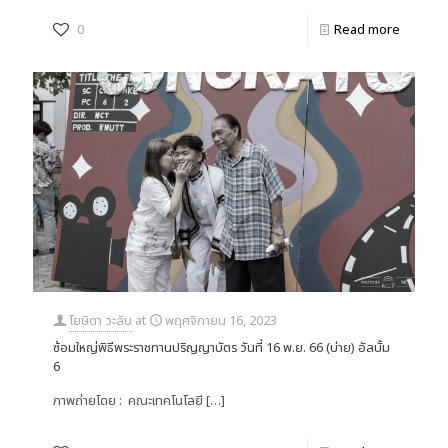
0
Read more
โยษิตา วะลับ
at
พฤศจิกายน 16, 2023
ซ้อมใหญ่พิธีพระราชทานปริญญาบัตร วันที่ 16 พ.ย. 66 (บ่าย) อัลบั้ม
6
ภาพถ่ายโดย : คณะเทคโนโลยี
[…]