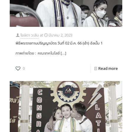
โยษิตา วะลับ
at
มีนาคม 2, 2023
พิธีพระราชทานปริญญาบัตร วันที่ 02 มี.ค. 66 (เช้า) อัลบั้ม 1
ภาพถ่ายโดย : คณะเทคโนโลยี
[…]
0
Read more