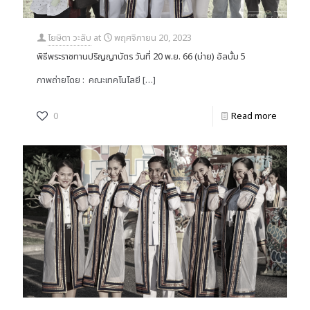
โยษิตา วะลับ
at
พฤศจิกายน 20, 2023
พิธีพระราชทานปริญญาบัตร วันที่ 20 พ.ย. 66 (บ่าย) อัลบั้ม 5
ภาพถ่ายโดย : คณะเทคโนโลยี
[…]
0
Read more