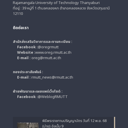
Rajamangala University of Technology Thanyaburi
ที่อยู่ : 39 หมู่ที่ 1 ตำบลคลองหก อำเภอคลองหลวง จังหวัดปทุมธานี
12110
ติดต่อเรา
สำนักส่งเสริมวิชาการและงานทะเบียน :
Facebook :
@oregrmutt
Website :
www.oreg.rmutt.ac.th
E-mail :
oreg@rmutt.ac.th
กองประชาสัมพันธ์ :
E-mail :
rmutt_news@rmutt.ac.th
ฝ่ายพัฒนาและเผยแพร่เว็บไซต์ :
Facebook :
@WeblogRMUTT
พิธีพระราชทานปริญญาบัตร วันที่ 12 พ.ย. 68
(บ่าย) อัลบั้ม 9