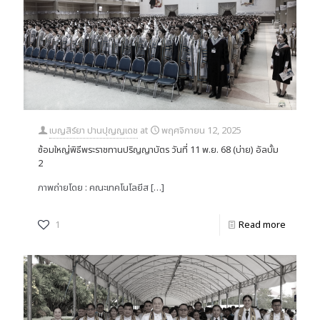
เบญสิร์ยา ปานปุญญเดช
at
พฤศจิกายน 12, 2025
ซ้อมใหญ่พิธีพระราชทานปริญญาบัตร วันที่ 11 พ.ย. 68 (บ่าย) อัลบั้ม
2
ภาพถ่ายโดย : คณะเทคโนโลยีส
[…]
1
Read more