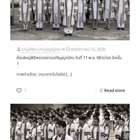
เบญสิร์ยา ปานปุญญเดช
at
พฤศจิกายน 12, 2025
ซ้อมใหญ่พิธีพระราชทานปริญญาบัตร วันที่ 11 พ.ย. 68 (บ่าย) อัลบั้ม
1
ภาพถ่ายโดย : คณะเทคโนโลยีส
[…]
1
Read more