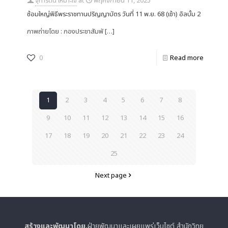
จุฑารัตน์ เหมาะใจ
at
พฤศจิกายน 11, 2025
ซ้อมใหญ่พิธีพระราชทานปริญญาบัตร วันที่ 11 พ.ย. 68 (เช้า) อัลบั้ม 2
ภาพถ่ายโดย : กองประชาสัมพั
[…]
0
Read more
1
2
3
4
5
6
7
8
9
10
11
12
13
14
15
16
17
18
19
20
21
22
23
24
25
Next page
สร้างและพัฒนาโดย.
ฝ่ายพัฒนาและเผยแพร่เว็บไซต์ สำนักวิทย