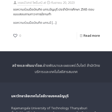
วรรณ์วิสาข์ โพธิ์มณี
at
กันยายน 20, 2023
ขอความร่วมมือบัณฑิต มทร.ธัญบุรี ประจำปีการศึกษา 2565 ตอบ
แบบสอบถามภาวะการมีงานทำ
ขอความร่วมมือบัณฑิต มทร.ธั
[…]
0
Read more
สร้างและพัฒนาโดย.
ฝ่ายพัฒนาและเผยแพร่เว็บไซต์ สำนักวิทย
บริการและเทคโนโลยีสารสนเทศ
มหาวิทยาลัยเทคโนโลยีราชมงคลธัญบุรี
Rajamangala University of Technology Thanyaburi