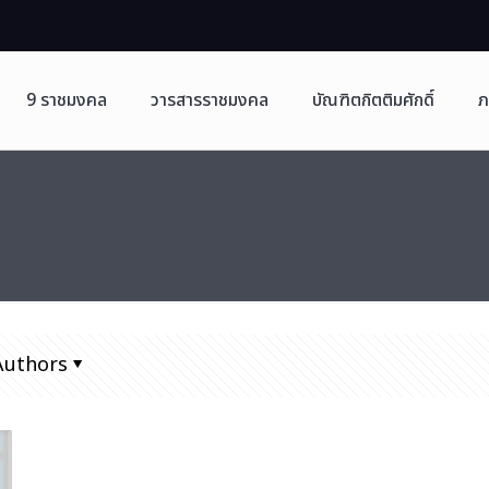
9 ราชมงคล
วารสารราชมงคล
บัณฑิตกิตติมศักดิ์
ภ
Authors