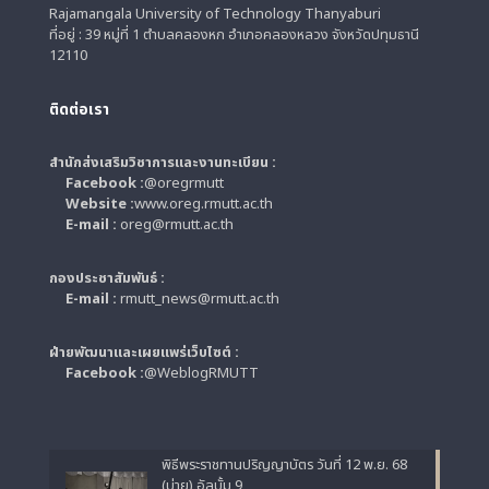
Rajamangala University of Technology Thanyaburi
ที่อยู่ : 39 หมู่ที่ 1 ตำบลคลองหก อำเภอคลองหลวง จังหวัดปทุมธานี
12110
ติดต่อเรา
สำนักส่งเสริมวิชาการและงานทะเบียน :
Facebook :
@oregrmutt
Website :
www.oreg.rmutt.ac.th
E-mail :
oreg@rmutt.ac.th
กองประชาสัมพันธ์ :
E-mail :
rmutt_news@rmutt.ac.th
ฝ่ายพัฒนาและเผยแพร่เว็บไซต์ :
Facebook :
@WeblogRMUTT
พิธีพระราชทานปริญญาบัตร วันที่ 12 พ.ย. 68
(บ่าย) อัลบั้ม 9