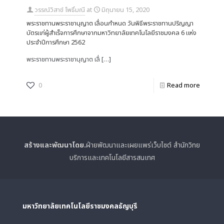
วรรณ์วิสาข์ โพธิ์มณี
at
มิถุนายน 15, 2020
พระราชทานพระราชานุญาต เลื่อนกำหนด วันพิธีพระราชทานปริญญา
บัตรแก่ผู้สำเร็จการศึกษาจากมหาวิทยาลัยเทคโนโลยีราชมงคล 6 แห่ง
ประจำปีการศึกษา 2562
พระราชทานพระราชานุญาต เลื่
[…]
0
Read more
สร้างและพัฒนาโดย.
ฝ่ายพัฒนาและเผยแพร่เว็บไซต์ สำนักวิทย
บริการและเทคโนโลยีสารสนเทศ
มหาวิทยาลัยเทคโนโลยีราชมงคลธัญบุรี