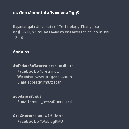
มหาวิทยาลัยเทคโนโลยีราชมงคลธัญบุรี
Rajamangala University of Technology Thanyaburi
ที่อยู่ : 39 หมู่ที่ 1 ตำบลคลองหก อำเภอคลองหลวง จังหวัดปทุมธานี
12110
ติดต่อเรา
สำนักส่งเสริมวิชาการและงานทะเบียน :
Facebook :
@oregrmutt
Website :
www.oreg.rmutt.ac.th
E-mail :
oreg@rmutt.ac.th
กองประชาสัมพันธ์ :
E-mail :
rmutt_news@rmutt.ac.th
ฝ่ายพัฒนาและเผยแพร่เว็บไซต์ :
Facebook :
@WeblogRMUTT