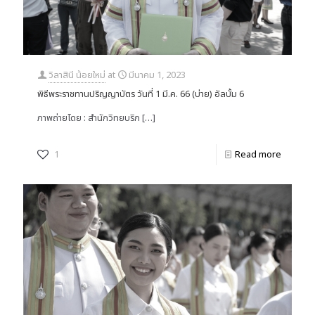
วิลาสินี น้อยใหม่
at
มีนาคม 1, 2023
พิธีพระราชทานปริญญาบัตร วันที่ 1 มี.ค. 66 (บ่าย) อัลบั้ม 6
ภาพถ่ายโดย : สำนักวิทยบริก
[…]
1
Read more