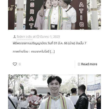
โยษิตา วะลับ
at
มีนาคม 1, 2023
พิธีพระราชทานปริญญาบัตร วันที่ 01 มี.ค. 66 (บ่าย) อัลบั้ม 7
ภาพถ่ายโดย : คณะเทคโนโลยี
[…]
0
Read more