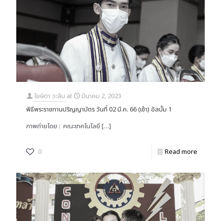
โยษิตา วะลับ
at
มีนาคม 2, 2023
พิธีพระราชทานปริญญาบัตร วันที่ 02 มี.ค. 66 (เช้า) อัลบั้ม 1
ภาพถ่ายโดย : คณะเทคโนโลยี
[…]
0
Read more