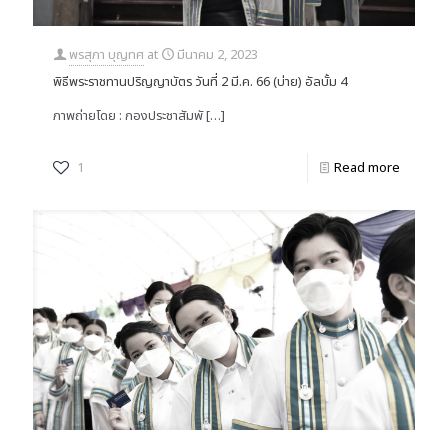
พรสุภา บุญทศ
at
มีนาคม 2, 2023
พิธีพระราชทานปริญญาบัตร วันที่ 2 มี.ค. 66 (บ่าย) อัลบั้ม 4
ภาพถ่ายโดย : กองประชาสัมพั
[…]
1
Read more