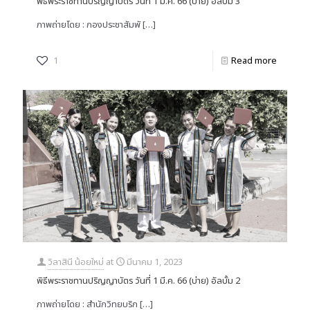
พิธีพระราชทานปริญญาบัตร วันที่ 1 มี.ค. 66 (บ่าย) อัลบั้ม 3
ภาพถ่ายโดย : กองประชาสัมพั
[…]
1
Read more
วิลาสินี น้อยใหม่
at
มีนาคม 1, 2023
พิธีพระราชทานปริญญาบัตร วันที่ 1 มี.ค. 66 (บ่าย) อัลบั้ม 2
ภาพถ่ายโดย : สำนักวิทยบริก
[…]