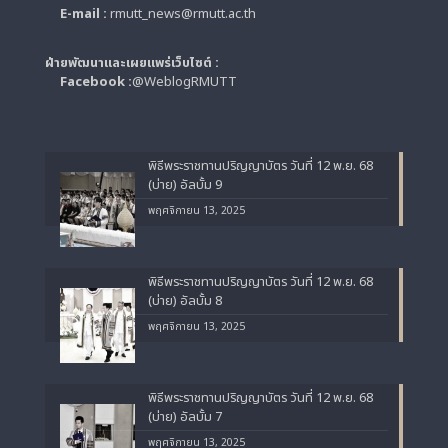
E-mail :
rmutt_news@rmutt.ac.th
ฝ่ายพัฒนาและเผยแพร่เว็บไซต์ :
Facebook :
@WeblogRMUTT
พิธีพระราชทานปริญญาบัตร วันที่ 12 พ.ย. 68
(บ่าย) อัลบั้ม 9
พฤศจิกายน 13, 2025
พิธีพระราชทานปริญญาบัตร วันที่ 12 พ.ย. 68
(บ่าย) อัลบั้ม 8
พฤศจิกายน 13, 2025
พิธีพระราชทานปริญญาบัตร วันที่ 12 พ.ย. 68
(บ่าย) อัลบั้ม 7
พฤศจิกายน 13, 2025