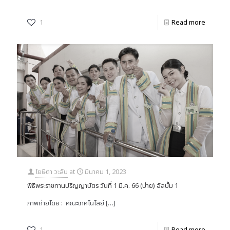
1
Read more
โยษิตา วะลับ
at
มีนาคม 1, 2023
พิธีพระราชทานปริญญาบัตร วันที่ 1 มี.ค. 66 (บ่าย) อัลบั้ม 1
ภาพถ่ายโดย : คณะเทคโนโลยี
[…]