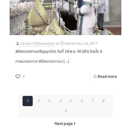
ภธรเดช ปิติโชคเดชอุดม
at
พฤศจิกายน 24, 2017
พิธีพระราชทานปริญญาบัตร วันที่ 24 พ.ย. 60 (เช้า) อัลบั้ม 6
ภาพบรรยากาศ พิธีพระราชทานป
[…]
0
Read more
1
2
3
4
5
6
7
8
9
Next page