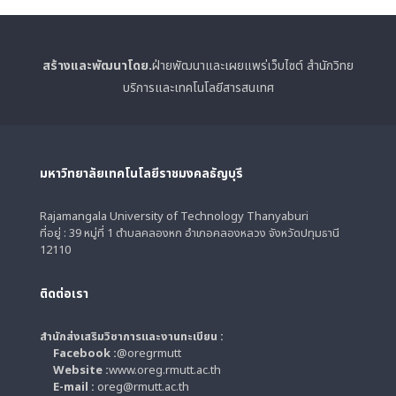
สร้างและพัฒนาโดย.
ฝ่ายพัฒนาและเผยแพร่เว็บไซต์ สำนักวิทย
บริการและเทคโนโลยีสารสนเทศ
มหาวิทยาลัยเทคโนโลยีราชมงคลธัญบุรี
Rajamangala University of Technology Thanyaburi
ที่อยู่ : 39 หมู่ที่ 1 ตำบลคลองหก อำเภอคลองหลวง จังหวัดปทุมธานี
12110
ติดต่อเรา
สำนักส่งเสริมวิชาการและงานทะเบียน :
Facebook :
@oregrmutt
Website :
www.oreg.rmutt.ac.th
E-mail :
oreg@rmutt.ac.th