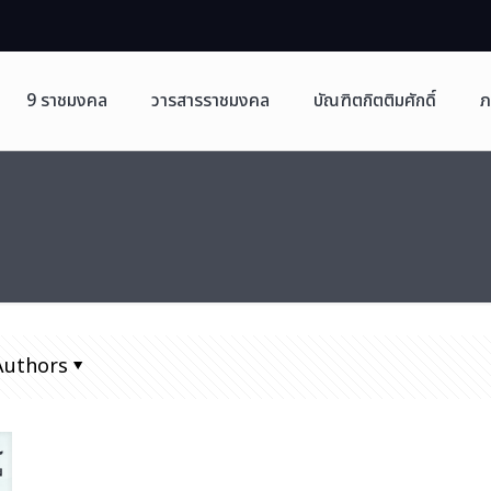
9 ราชมงคล
วารสารราชมงคล
บัณฑิตกิตติมศักดิ์
ภ
Authors