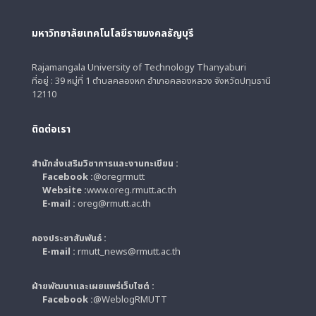
มหาวิทยาลัยเทคโนโลยีราชมงคลธัญบุรี
Rajamangala University of Technology Thanyaburi
ที่อยู่ : 39 หมู่ที่ 1 ตำบลคลองหก อำเภอคลองหลวง จังหวัดปทุมธานี
12110
ติดต่อเรา
สำนักส่งเสริมวิชาการและงานทะเบียน :
Facebook :
@oregrmutt
Website :
www.oreg.rmutt.ac.th
E-mail :
oreg@rmutt.ac.th
กองประชาสัมพันธ์ :
E-mail :
rmutt_news@rmutt.ac.th
ฝ่ายพัฒนาและเผยแพร่เว็บไซต์ :
Facebook :
@WeblogRMUTT