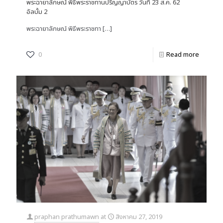
พระฉายาลักษณ์ พิธีพระราชทานปริญญาบัตร วันที่ 23 ส.ค. 62
อัลบั้ม 2
พระฉายาลักษณ์ พิธีพระราชทา
[…]
0
Read more
praphan prathumawn
at
สิงหาคม 27, 2019