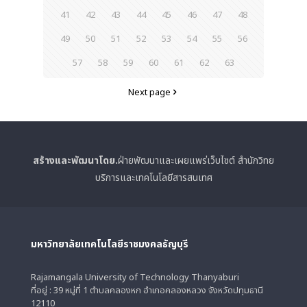
41
42
43
44
45
46
47
48
49
50
51
52
53
54
55
56
57
58
59
60
61
62
63
Next page
สร้างและพัฒนาโดย.
ฝ่ายพัฒนาและเผยแพร่เว็บไซต์ สำนักวิทย
บริการและเทคโนโลยีสารสนเทศ
มหาวิทยาลัยเทคโนโลยีราชมงคลธัญบุรี
Rajamangala University of Technology Thanyaburi
ที่อยู่ : 39 หมู่ที่ 1 ตำบลคลองหก อำเภอคลองหลวง จังหวัดปทุมธานี
12110