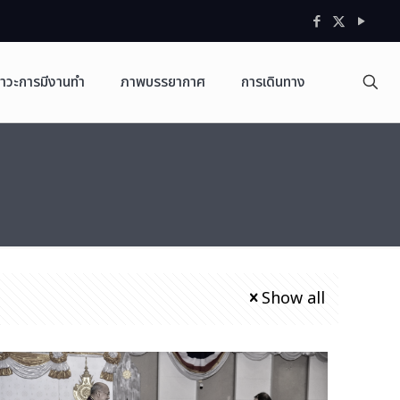
าวะการมีงานทำ
ภาพบรรยากาศ
การเดินทาง
Show all