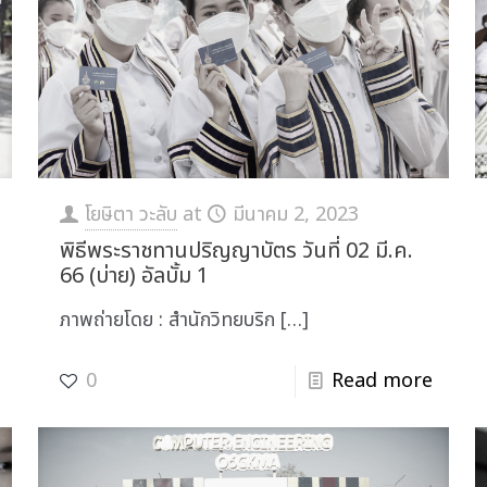
โยษิตา วะลับ
at
มีนาคม 2, 2023
พิธีพระราชทานปริญญาบัตร วันที่ 02 มี.ค.
66 (บ่าย) อัลบั้ม 1
ภาพถ่ายโดย : สำนักวิทยบริก
[…]
0
Read more