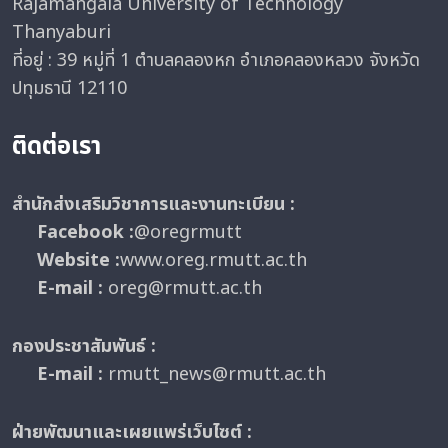
Rajamangala University of Technology
Thanyaburi
ที่อยู่ : 39 หมู่ที่ 1 ตำบลคลองหก อำเภอคลองหลวง จังหวัด
ปทุมธานี 12110
ติดต่อเรา
สำนักส่งเสริมวิชาการและงานทะเบียน :
Facebook :
@oregrmutt
Website :
www.oreg.rmutt.ac.th
E-mail :
oreg@rmutt.ac.th
กองประชาสัมพันธ์ :
E-mail :
rmutt_news@rmutt.ac.th
ฝ่ายพัฒนาและเผยแพร่เว็บไซต์ :